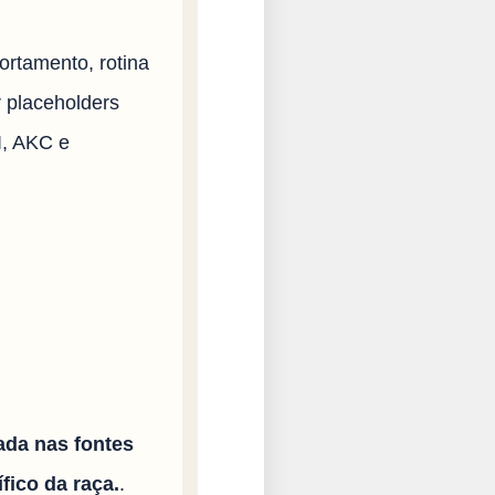
ortamento, rotina
r placeholders
I, AKC e
ada nas fontes
fico da raça.
.