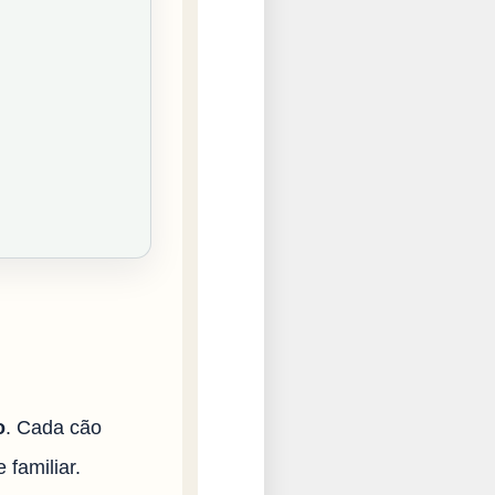
o
. Cada cão
 familiar.