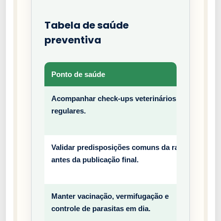
Tabela de saúde
preventiva
Ponto de saúde
Tipo
Acompanhar check-ups veterinários
Prev
regulares.
entiv
o
Validar predisposições comuns da raça
Prev
antes da publicação final.
entiv
o
Manter vacinação, vermifugação e
Prev
controle de parasitas em dia.
entiv
o