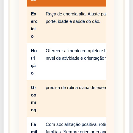
Ex
Raça de energia alta. Ajuste passeios, brinc
erc
porte, idade e saúde do cão.
íci
o
Nu
Oferecer alimento completo e balanceado, c
tri
nível de atividade e orientação veterinária.
çã
o
Gr
precisa de rotina diária de exercício, enriqu
oo
mi
ng
Fa
Com socialização positiva, rotina estável e
míl
famílias. Sempre orientar crianças a respei