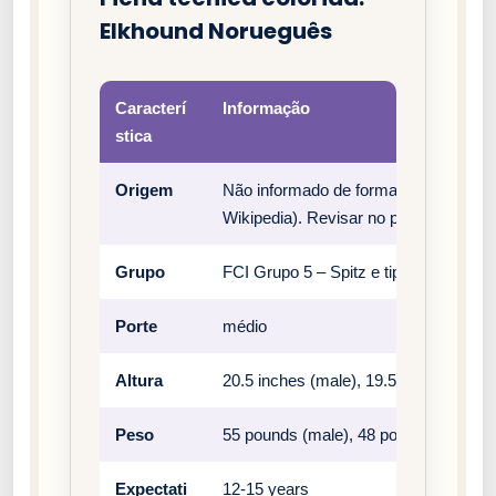
Elkhound Norueguês
Caracterí
Informação
stica
Origem
Não informado de forma estruturada 
Wikipedia). Revisar no padrão oficial 
Grupo
FCI Grupo 5 – Spitz e tipos primitivos
Porte
médio
Altura
20.5 inches (male), 19.5 inches (fema
Peso
55 pounds (male), 48 pounds (female
Expectati
12-15 years