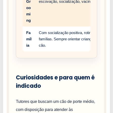
Gr
escovação, socialização, vacinação e rotina 
oo
mi
ng
Fa
Com socialização positiva, rotina estável e
míl
famílias. Sempre orientar crianças a respei
ia
cão.
Curiosidades e para quem é
indicado
Tutores que buscam um cão de porte médio,
com disposição para atender às