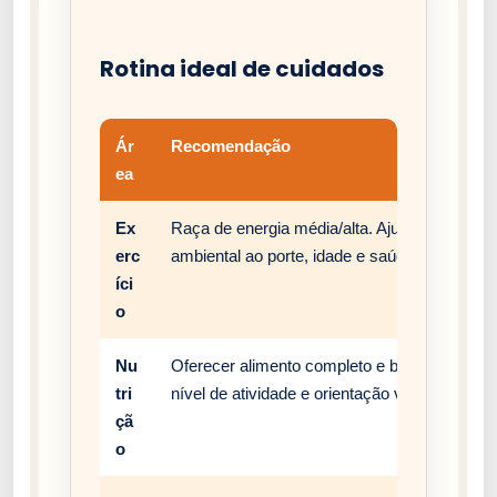
Rotina ideal de cuidados
Ár
Recomendação
ea
Ex
Raça de energia média/alta. Ajuste passeios,
erc
ambiental ao porte, idade e saúde do cão.
íci
o
Nu
Oferecer alimento completo e balanceado, c
tri
nível de atividade e orientação veterinária.
çã
o