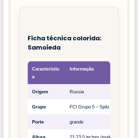
Ficha técnica colorida:
Samoieda
Característic
Informação
a
Origem
Russia
Grupo
FCI Grupo 5 – Spitz e tipos primit
Porte
grande
Altura
21-23.5 inches (male), 19-21 inch