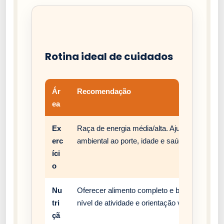
Rotina ideal de cuidados
Ár
Recomendação
ea
Ex
Raça de energia média/alta. Ajuste passeios,
erc
ambiental ao porte, idade e saúde do cão.
íci
o
Nu
Oferecer alimento completo e balanceado, c
tri
nível de atividade e orientação veterinária.
çã