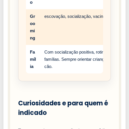
o
Gr
escovação, socialização, vacinação e rotina 
oo
mi
ng
Fa
Com socialização positiva, rotina estável e
míl
famílias. Sempre orientar crianças a respei
ia
cão.
Curiosidades e para quem é
indicado