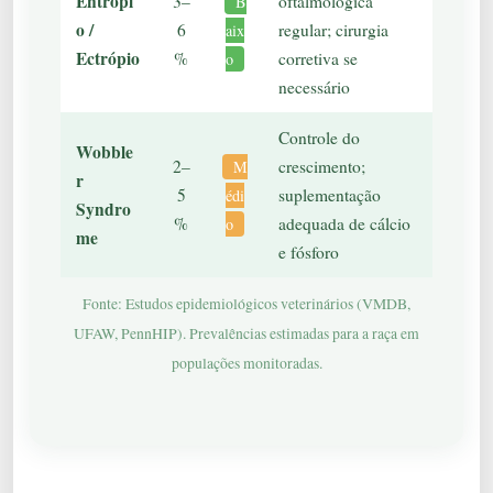
Entrópi
3–
oftalmológica
B
o /
6
regular; cirurgia
aix
Ectrópio
%
corretiva se
o
necessário
Controle do
Wobble
2–
crescimento;
M
r
5
suplementação
édi
Syndro
%
adequada de cálcio
o
me
e fósforo
Fonte: Estudos epidemiológicos veterinários (VMDB,
UFAW, PennHIP). Prevalências estimadas para a raça em
populações monitoradas.