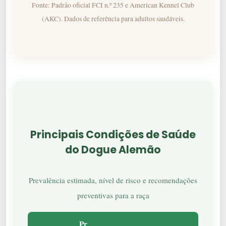
Fonte: Padrão oficial FCI n.º 235 e American Kennel Club
(AKC). Dados de referência para adultos saudáveis.
Principais Condições de Saúde
do Dogue Alemão
Prevalência estimada, nível de risco e recomendações
preventivas para a raça
Pr