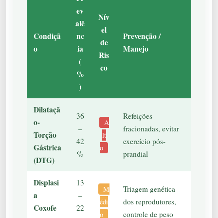
ev
Nív
alê
el
Condiçã
nc
Prevenção /
de
o
ia
Manejo
Ris
(
co
%
)
Dilataçã
36
Refeições
o-
A
–
fracionadas, evitar
Torção
lt
42
exercício pós-
Gástrica
o
%
prandial
(DTG)
Displasi
13
Triagem genética
M
a
–
dos reprodutores,
édi
Coxofe
22
controle de peso
o