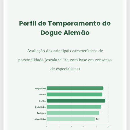
Perfil de Temperamento do
Dogue Alemão
Avaliação das principais características de
personalidade (escala 0–10, com base em consenso
de especialistas)
Amigabilidade
9,2
Paciência
9,0
Lealdade
9,5
Confiabilidade
8,8
Inteligência
8,5
Adaptabilidade
7,8
0
2
4
6
8
10