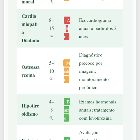
moral
%
Cardio
8–
Ecocardiograma
A
miopati
15
anual a partir dos 2
lt
a
%
anos
o
Dilatada
Diagnóstico
5–
precoce por
M
Osteossa
10
imagem;
édi
rcoma
%
monitoramento
o
periódico
4–
Exames hormonais
B
Hipotire
8
anuais; tratamento
aix
oidismo
%
com levotiroxina
o
Avaliação