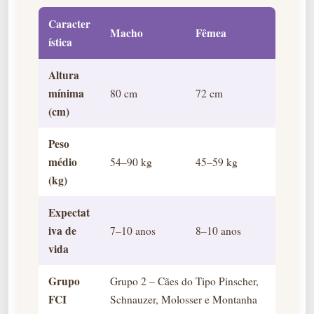
Caracter
Macho
Fêmea
ística
Altura
mínima
80 cm
72 cm
(cm)
Peso
médio
54–90 kg
45–59 kg
(kg)
Expectat
iva de
7–10 anos
8–10 anos
vida
Grupo
Grupo 2 – Cães do Tipo Pinscher,
FCI
Schnauzer, Molosser e Montanha