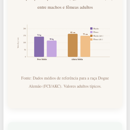
entre machos e fêmeas adultos
Macho
200
Fêmea
82 cm
75 cm
72 kg
150
Macho (alt.)
Valor (kg / cm)
58 kg
Fêmea (alt.)
100
50
0
Peso Médio
Altura Média
Fonte: Dados médios de referência para a raça Dogue
Alemão (FCI/AKC). Valores adultos típicos.