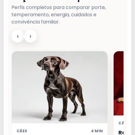
Perfis completos para comparar porte,
temperamento, energia, cuidados e
convivência familiar.
‹
›
CÃES
CÃES
4 MIN
Raça 