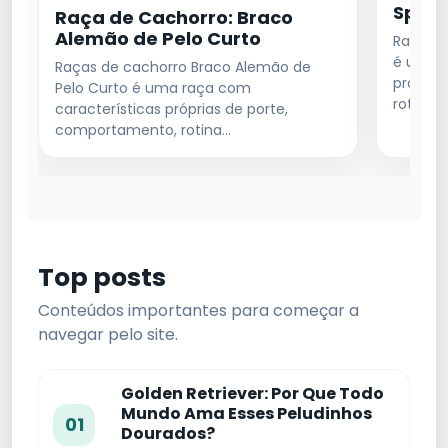
Spani
Raça de Cachorro: Braco
Alemão de Pelo Curto
Raças d
é uma r
Raças de cachorro Braco Alemão de
própria
Pelo Curto é uma raça com
rotina 
características próprias de porte,
comportamento, rotina…
Top posts
Conteúdos importantes para começar a
navegar pelo site.
Golden Retriever: Por Que Todo
Mundo Ama Esses Peludinhos
01
Dourados?