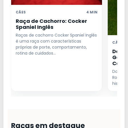
CÃES
4 MIN
Raça de Cachorro: Cocker
Spaniel Inglês
Raças de cachorro Cocker Spaniel Inglês
é uma raça com características
CÃES
próprias de porte, comportamento,
Dogue
rotina de cuidados…
Genti
Cora
Dogue A
Roubar
históri
Raças em destaque