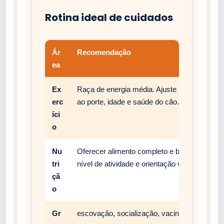
Rotina ideal de cuidados
Ár
Recomendação
ea
Ex
Raça de energia média. Ajuste passeios, bri
erc
ao porte, idade e saúde do cão.
íci
o
Nu
Oferecer alimento completo e balanceado, c
tri
nível de atividade e orientação veterinária.
çã
o
Gr
escovação, socialização, vacinação e rotina 