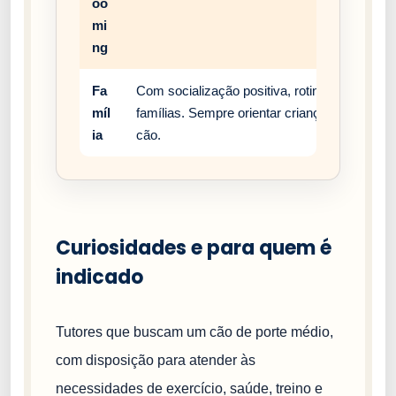
oo
mi
ng
Fa
Com socialização positiva, rotina estável e
míl
famílias. Sempre orientar crianças a respei
ia
cão.
Curiosidades e para quem é
indicado
Tutores que buscam um cão de porte médio,
com disposição para atender às
necessidades de exercício, saúde, treino e