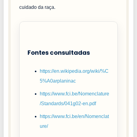
cuidado da raça.
Fontes consultadas
https://en.wikipedia.org/wiki/%C
5%A0arplaninac
https://www.fci.be/Nomenclature
/Standards/041g02-en.pdf
https://www.fci.be/en/Nomenclat
ure/