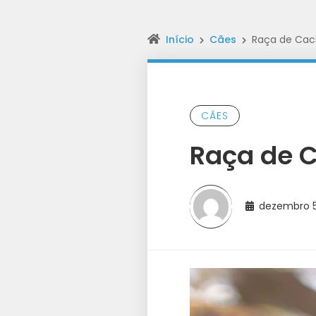
Início
Cães
Raça de Cach
CÃES
Raça de C
dezembro 5