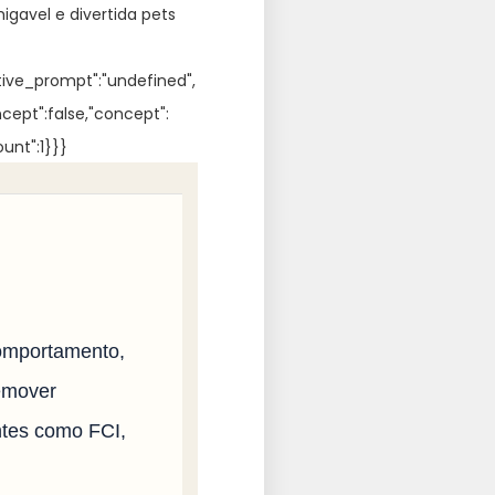
igavel e divertida pets
ative_prompt":"undefined",
ncept":false,"concept":
unt":1}}}
comportamento,
remover
ntes como FCI,