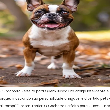
r: O Cachorro Perfeito para Quem Busca um Amigo Inteligente e D
parque, mostrando sua personalidade amigavel e divertida pets
inalPrompt":"Boston Terrier: O Cachorro Perfeito para Quem Bus