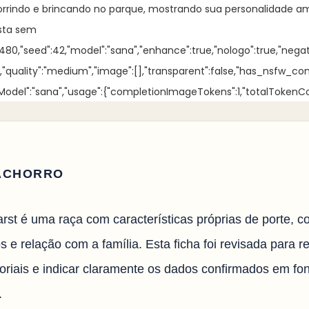
sorrindo e brincando no parque, mostrando sua personalidade am
ista sem
t":480,"seed":42,"model":"sana","enhance":true,"nologo":true,"neg
se,"quality":"medium","image":[],"transparent":false,"has_nsfw_co
lModel":"sana","usage":{"completionImageTokens":1,"totalTokenCo
ACHORRO
rst é uma raça com características próprias de porte, 
s e relação com a família. Esta ficha foi revisada para 
toriais e indicar claramente os dados confirmados em fo
.