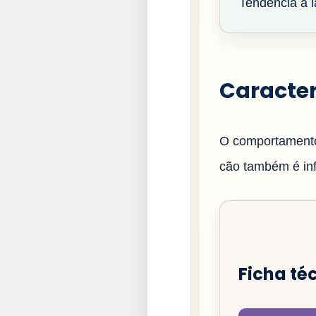
Tendência a la
Caracter
O comportamento
cão também é infl
Ficha té