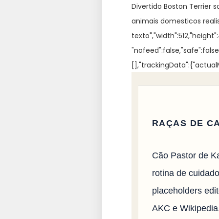
Divertido Boston Terrier 
animais domesticos real
texto","width":512,"heigh
"nofeed":false,"safe":fal
[],"trackingData":{"actua
RAÇAS DE C
Cão Pastor de Ka
rotina de cuidado
placeholders edi
AKC e Wikipedia