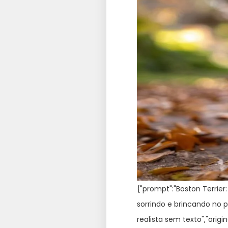
{"prompt":"Boston Terrie
sorrindo e brincando no 
realista sem texto","orig