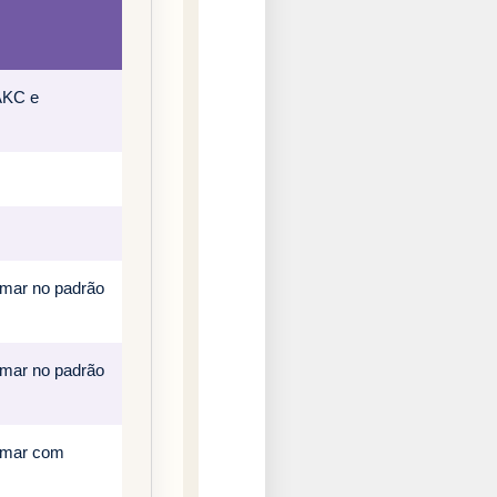
 AKC e
rmar no padrão
rmar no padrão
irmar com