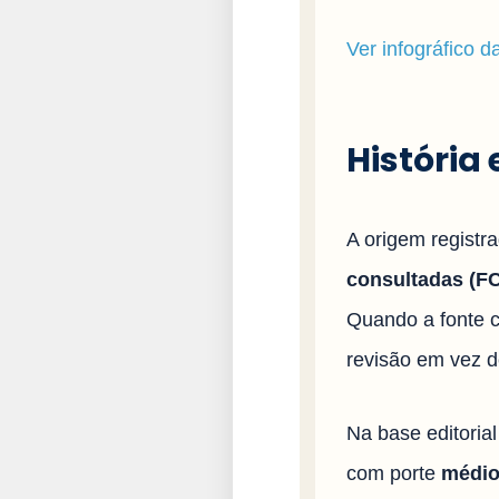
Ver infográfico 
História
A origem registr
consultadas (FCI
Quando a fonte c
revisão em vez d
Na base editoria
com porte
médio