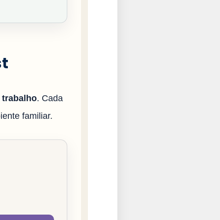
st
a trabalho
. Cada
ente familiar.