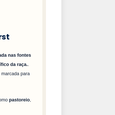
rst
ada nas fontes
fico da raça.
.
i marcada para
 como
pastoreio
,