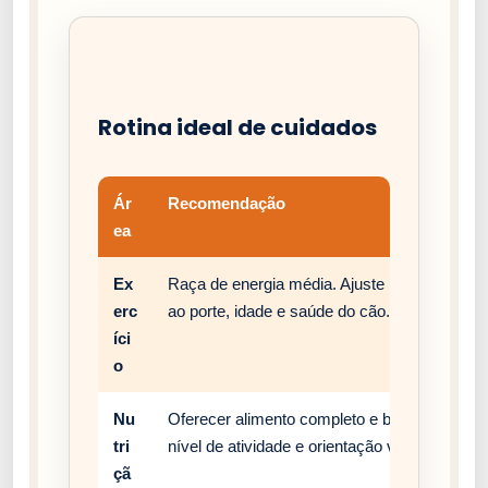
Rotina ideal de cuidados
Ár
Recomendação
ea
Ex
Raça de energia média. Ajuste passeios, bri
erc
ao porte, idade e saúde do cão.
íci
o
Nu
Oferecer alimento completo e balanceado, c
tri
nível de atividade e orientação veterinária.
çã