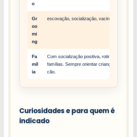
o
Gr
escovação, socialização, vacinação e rotina 
oo
mi
ng
Fa
Com socialização positiva, rotina estável e
míl
famílias. Sempre orientar crianças a respei
ia
cão.
Curiosidades e para quem é
indicado