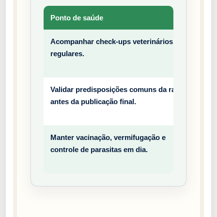
Ponto de saúde
Tipo
Acompanhar check-ups veterinários
Prev
regulares.
entiv
o
Validar predisposições comuns da raça
Prev
antes da publicação final.
entiv
o
Manter vacinação, vermifugação e
Prev
controle de parasitas em dia.
entiv
o