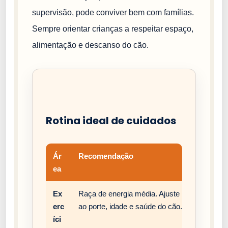
supervisão, pode conviver bem com famílias.
Sempre orientar crianças a respeitar espaço,
alimentação e descanso do cão.
Rotina ideal de cuidados
Ár
Recomendação
ea
Ex
Raça de energia média. Ajuste passeios, bri
erc
ao porte, idade e saúde do cão.
íci