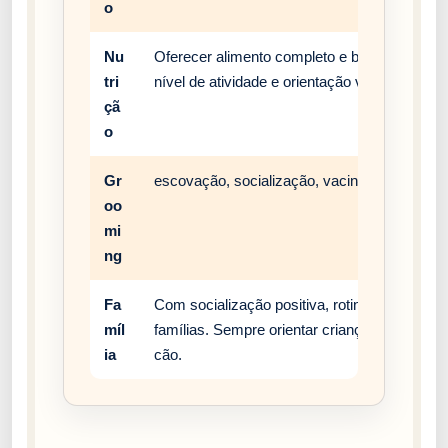
o
Nu
Oferecer alimento completo e balanceado, c
tri
nível de atividade e orientação veterinária.
çã
o
Gr
escovação, socialização, vacinação e rotina 
oo
mi
ng
Fa
Com socialização positiva, rotina estável e
míl
famílias. Sempre orientar crianças a respei
ia
cão.