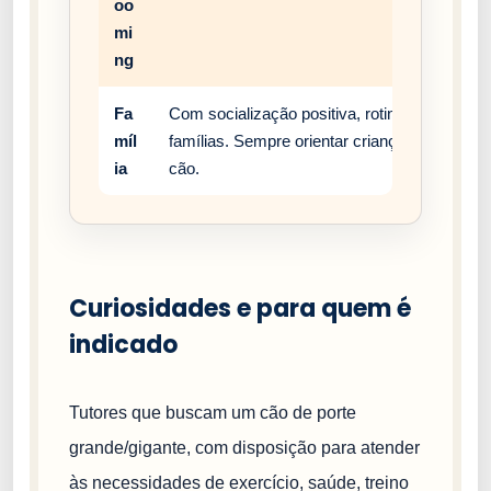
oo
mi
ng
Fa
Com socialização positiva, rotina estável e
míl
famílias. Sempre orientar crianças a respei
ia
cão.
Curiosidades e para quem é
indicado
Tutores que buscam um cão de porte
grande/gigante, com disposição para atender
às necessidades de exercício, saúde, treino