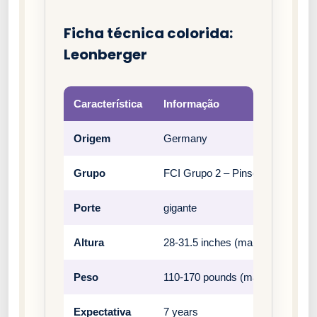
Ficha técnica colorida:
Leonberger
Característica
Informação
Origem
Germany
Grupo
FCI Grupo 2 – Pinscher, Schnauz
Porte
gigante
Altura
28-31.5 inches (male), 25.5-29.5
Peso
110-170 pounds (male), 90-140 p
Expectativa
7 years