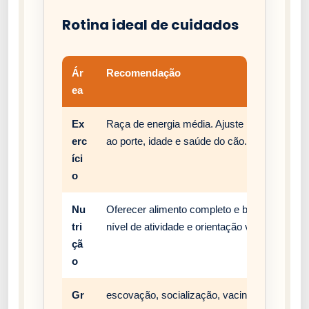
Rotina ideal de cuidados
Ár
Recomendação
ea
Ex
Raça de energia média. Ajuste passeios, bri
erc
ao porte, idade e saúde do cão.
íci
o
Nu
Oferecer alimento completo e balanceado, c
tri
nível de atividade e orientação veterinária.
çã
o
Gr
escovação, socialização, vacinação e rotina 