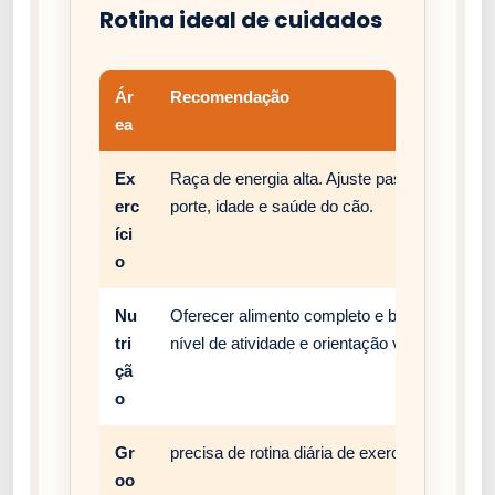
Rotina ideal de cuidados
Ár
Recomendação
ea
Ex
Raça de energia alta. Ajuste passeios, brinc
erc
porte, idade e saúde do cão.
íci
o
Nu
Oferecer alimento completo e balanceado, c
tri
nível de atividade e orientação veterinária.
çã
o
Gr
precisa de rotina diária de exercício, enriqu
oo