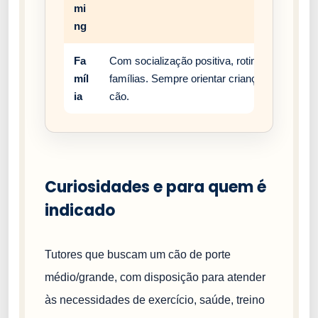
mi
ng
Fa
Com socialização positiva, rotina estável e
míl
famílias. Sempre orientar crianças a respei
ia
cão.
Curiosidades e para quem é
indicado
Tutores que buscam um cão de porte
médio/grande, com disposição para atender
às necessidades de exercício, saúde, treino