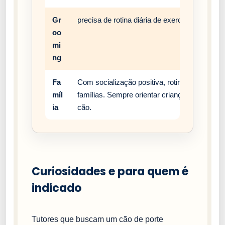
Gr
precisa de rotina diária de exercício, enriqu
oo
mi
ng
Fa
Com socialização positiva, rotina estável e
míl
famílias. Sempre orientar crianças a respei
ia
cão.
Curiosidades e para quem é
indicado
Tutores que buscam um cão de porte