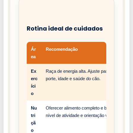
Rotina ideal de cuidados
Ár
Recomendação
ea
Ex
Raça de energia alta. Ajuste passeios, brinc
erc
porte, idade e saúde do cão.
íci
o
Nu
Oferecer alimento completo e balanceado, c
tri
nível de atividade e orientação veterinária.
çã
o