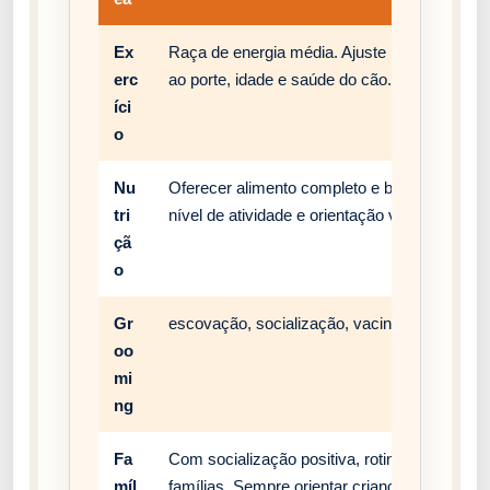
Ex
Raça de energia média. Ajuste passeios, bri
erc
ao porte, idade e saúde do cão.
íci
o
Nu
Oferecer alimento completo e balanceado, c
tri
nível de atividade e orientação veterinária.
çã
o
Gr
escovação, socialização, vacinação e rotina 
oo
mi
ng
Fa
Com socialização positiva, rotina estável e
míl
famílias. Sempre orientar crianças a respei