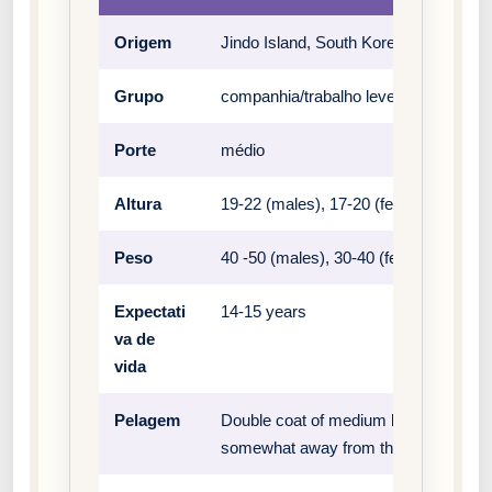
Origem
Jindo Island, South Korea
Grupo
companhia/trabalho leve
Porte
médio
Altura
19-22 (males), 17-20 (females)
Peso
40 -50 (males), 30-40 (females)
Expectati
14-15 years
va de
vida
Pelagem
Double coat of medium length. The out
somewhat away from the body. The und