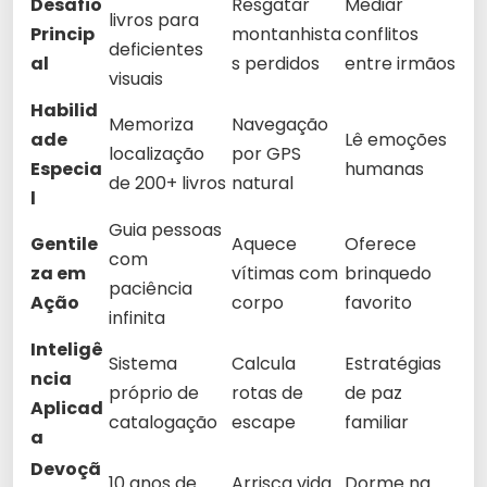
Desafio
Resgatar
Mediar
livros para
Princip
montanhista
conflitos
deficientes
al
s perdidos
entre irmãos
visuais
Habilid
Memoriza
Navegação
ade
Lê emoções
localização
por GPS
Especia
humanas
de 200+ livros
natural
l
Guia pessoas
Gentile
Aquece
Oferece
com
za em
vítimas com
brinquedo
paciência
Ação
corpo
favorito
infinita
Inteligê
Sistema
Calcula
Estratégias
ncia
próprio de
rotas de
de paz
Aplicad
catalogação
escape
familiar
a
Devoçã
10 anos de
Arrisca vida
Dorme na