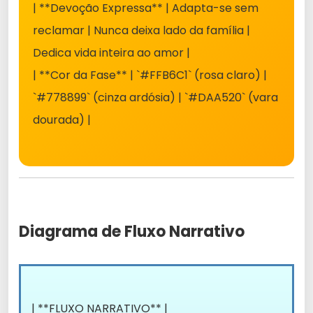
| **Devoção Expressa** | Adapta-se sem
reclamar | Nunca deixa lado da família |
Dedica vida inteira ao amor |
| **Cor da Fase** | `#FFB6C1` (rosa claro) |
`#778899` (cinza ardósia) | `#DAA520` (vara
dourada) |
Diagrama de Fluxo Narrativo
| **FLUXO NARRATIVO** |