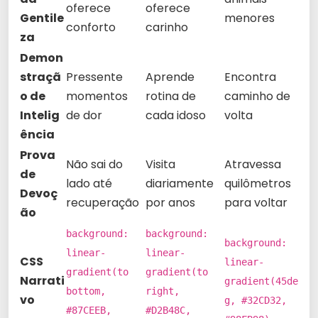
oferece
oferece
Gentile
menores
conforto
carinho
za
Demon
straçã
Pressente
Aprende
Encontra
o de
momentos
rotina de
caminho de
Intelig
de dor
cada idoso
volta
ência
Prova
Não sai do
Visita
Atravessa
de
lado até
diariamente
quilômetros
Devoç
recuperação
por anos
para voltar
ão
background:
background:
background:
linear-
linear-
CSS
linear-
gradient(to
gradient(to
Narrati
gradient(45de
bottom,
right,
vo
g, #32CD32,
#87CEEB,
#D2B48C,