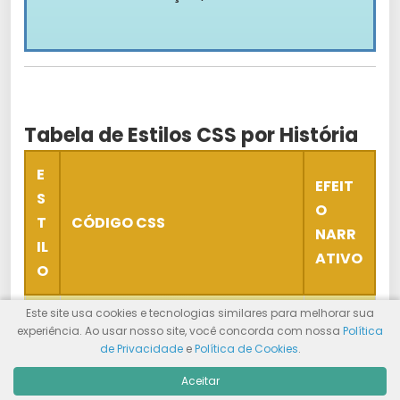
Tabela de Estilos CSS por História
E
EFEIT
S
O
T
CÓDIGO CSS
NARR
IL
ATIVO
O
Este site usa cookies e tecnologias similares para melhorar sua
G
Cria
experiência. Ao usar nosso site, você concorda com nossa
Política
e
atmosf
background: radial-
de Privacidade
e
Política de Cookies
.
n
era
gradient(circle, #FFB6C1,
Aceitar
til
suave
#FFC0CB);