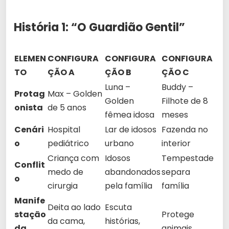
História 1: “O Guardião Gentil”
ELEMEN
CONFIGURA
CONFIGURA
CONFIGURA
TO
ÇÃO A
ÇÃO B
ÇÃO C
Luna –
Buddy –
Protag
Max – Golden
Golden
Filhote de 8
onista
de 5 anos
fêmea idosa
meses
Cenári
Hospital
Lar de idosos
Fazenda no
o
pediátrico
urbano
interior
Criança com
Idosos
Tempestade
Conflit
medo de
abandonados
separa
o
cirurgia
pela família
família
Manife
Deita ao lado
Escuta
stação
Protege
da cama,
histórias,
da
animais