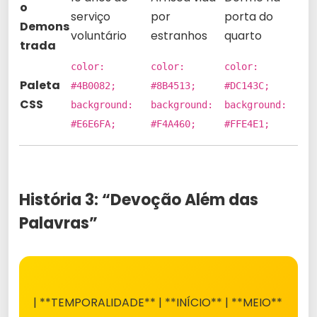
o
serviço
por
porta do
Demons
voluntário
estranhos
quarto
trada
color:
color:
color:
Paleta
#4B0082;
#8B4513;
#DC143C;
CSS
background:
background:
background:
#E6E6FA;
#F4A460;
#FFE4E1;
História 3: “Devoção Além das
Palavras”
| **TEMPORALIDADE** | **INÍCIO** | **MEIO**