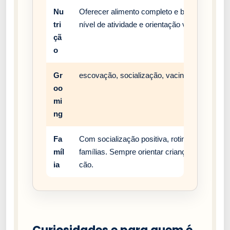
Nu
Oferecer alimento completo e balanceado, c
tri
nível de atividade e orientação veterinária.
çã
o
Gr
escovação, socialização, vacinação e rotina 
oo
mi
ng
Fa
Com socialização positiva, rotina estável e
míl
famílias. Sempre orientar crianças a respei
ia
cão.