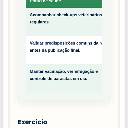
Ponto de saúde
Tipo
Acompanhar check-ups veterinários
Prev
regulares.
entiv
o
Validar predisposições comuns da raça
Prev
antes da publicação final.
entiv
o
Manter vacinação, vermifugação e
Prev
controle de parasitas em dia.
entiv
o
Exercício