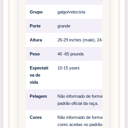
Grupo
galgo/velocista
Porte
grande
Altura
26-29 inches (male), 24-27 inches (fe
Peso
40 -65 pounds
Expectati
10-15 years
va de
vida
Pelagem
Não informado de forma estruturada n
padrão oficial da raça.
Cores
Não informado de forma estruturada n
cores aceitas no padrão oficial da raç