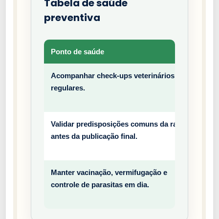
Tabela de saúde
preventiva
Ponto de saúde
Tipo
Acompanhar check-ups veterinários
Prev
regulares.
entiv
o
Validar predisposições comuns da raça
Prev
antes da publicação final.
entiv
o
Manter vacinação, vermifugação e
Prev
controle de parasitas em dia.
entiv
o