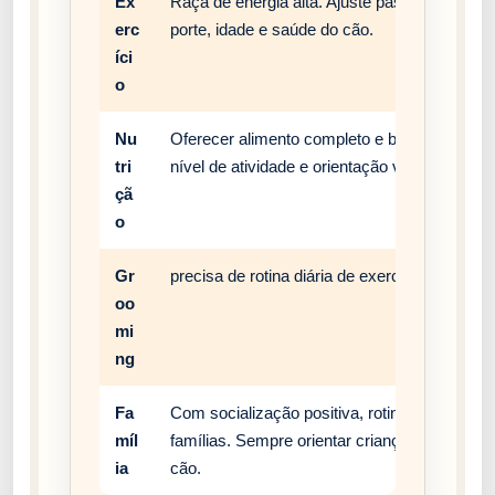
Ex
Raça de energia alta. Ajuste passeios, brinc
erc
porte, idade e saúde do cão.
íci
o
Nu
Oferecer alimento completo e balanceado, c
tri
nível de atividade e orientação veterinária.
çã
o
Gr
precisa de rotina diária de exercício, enriqu
oo
mi
ng
Fa
Com socialização positiva, rotina estável e
míl
famílias. Sempre orientar crianças a respei
ia
cão.