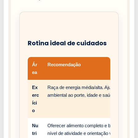
Rotina ideal de cuidados
Ár
Recomendação
ea
Ex
Raça de energia média/alta. Ajuste passeios,
erc
ambiental ao porte, idade e saúde do cão.
íci
o
Nu
Oferecer alimento completo e balanceado, c
tri
nível de atividade e orientação veterinária.