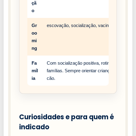
çã
o
Gr
escovação, socialização, vacinação e rotina 
oo
mi
ng
Fa
Com socialização positiva, rotina estável e
míl
famílias. Sempre orientar crianças a respei
ia
cão.
Curiosidades e para quem é
indicado