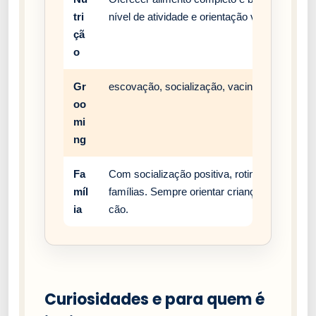
tri
nível de atividade e orientação veterinária.
çã
o
Gr
escovação, socialização, vacinação e rotina 
oo
mi
ng
Fa
Com socialização positiva, rotina estável e
míl
famílias. Sempre orientar crianças a respei
ia
cão.
Curiosidades e para quem é