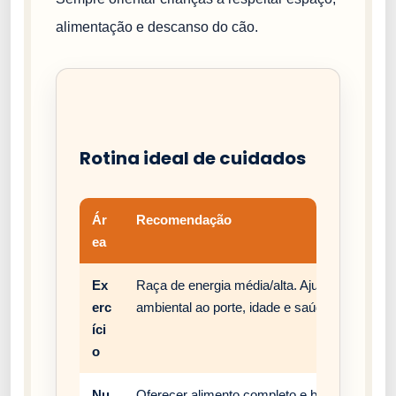
alimentação e descanso do cão.
Rotina ideal de cuidados
Ár
Recomendação
ea
Ex
Raça de energia média/alta. Ajuste passeios,
erc
ambiental ao porte, idade e saúde do cão.
íci
o
Nu
Oferecer alimento completo e balanceado, c