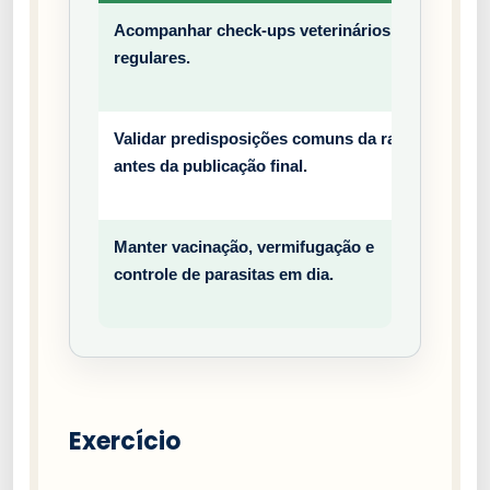
Acompanhar check-ups veterinários
Prev
regulares.
entiv
o
Validar predisposições comuns da raça
Prev
antes da publicação final.
entiv
o
Manter vacinação, vermifugação e
Prev
controle de parasitas em dia.
entiv
o
Exercício