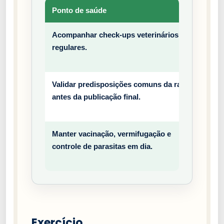
Ponto de saúde
Tipo
Acompanhar check-ups veterinários
Prev
regulares.
entiv
o
Validar predisposições comuns da raça
Prev
antes da publicação final.
entiv
o
Manter vacinação, vermifugação e
Prev
controle de parasitas em dia.
entiv
o
Exercício