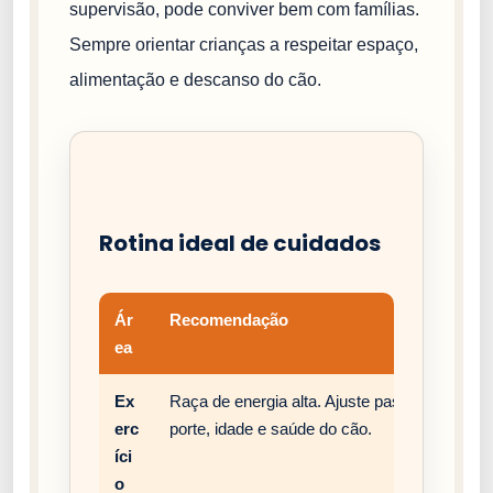
supervisão, pode conviver bem com famílias.
Sempre orientar crianças a respeitar espaço,
alimentação e descanso do cão.
Rotina ideal de cuidados
Ár
Recomendação
ea
Ex
Raça de energia alta. Ajuste passeios, brinc
erc
porte, idade e saúde do cão.
íci
o