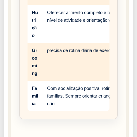
Nu
Oferecer alimento completo e balanceado, c
tri
nível de atividade e orientação veterinária.
çã
o
Gr
precisa de rotina diária de exercício, enriqu
oo
mi
ng
Fa
Com socialização positiva, rotina estável e
míl
famílias. Sempre orientar crianças a respei
ia
cão.