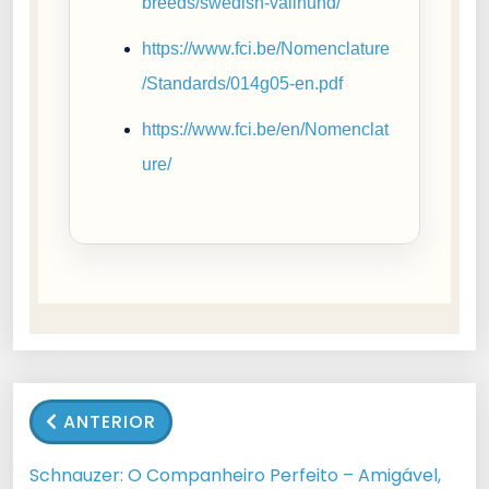
breeds/swedish-vallhund/
https://www.fci.be/Nomenclature
/Standards/014g05-en.pdf
https://www.fci.be/en/Nomenclat
ure/
ANTERIOR
Schnauzer: O Companheiro Perfeito – Amigável,