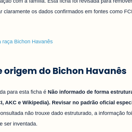
ação com a família. Esta ficha foi revisada para remove
icar claramente os dados confirmados em fontes como FC
da raça Bichon Havanês
 e origem do Bichon Havanês
ada para esta ficha é
Não informado de forma estrutur
, AKC e Wikipedia). Revisar no padrão oficial especí
onsultada não trouxe dado estruturado, a informação fo
e ser inventada.