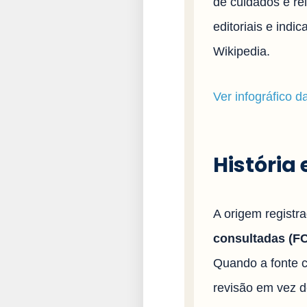
de cuidados e rel
editoriais e ind
Wikipedia.
Ver infográfico 
História
A origem registr
consultadas (FCI
Quando a fonte c
revisão em vez d