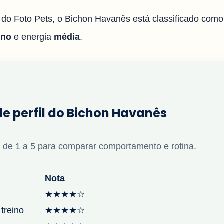
l do Foto Pets, o Bichon Havanês está classificado com
eno
e energia
média
.
de perfil do Bichon Havanês
 de 1 a 5 para comparar comportamento e rotina.
Nota
★★★★☆
 treino
★★★★☆