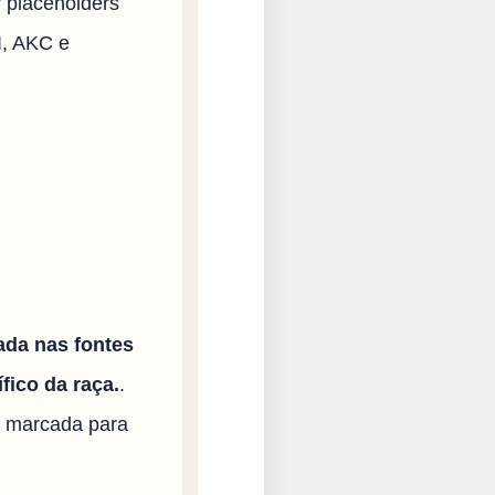
r placeholders
I, AKC e
ada nas fontes
fico da raça.
.
i marcada para