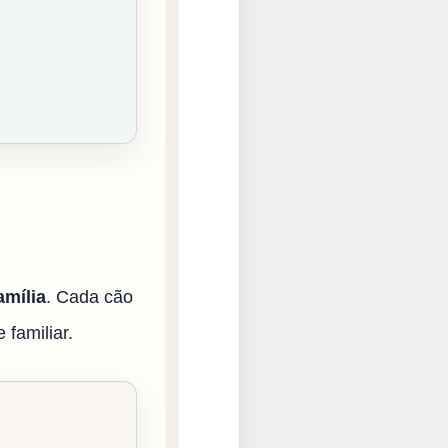
amília
. Cada cão
 familiar.