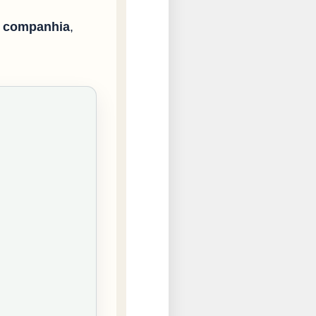
o
companhia
,