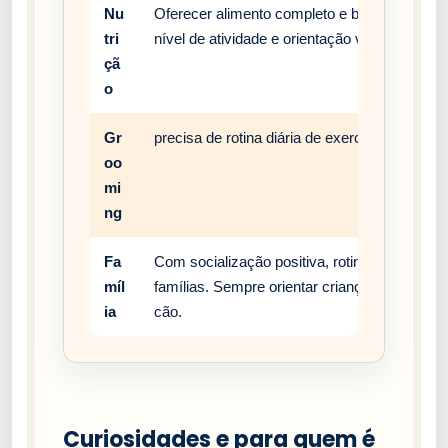
Nu
Oferecer alimento completo e balanceado, c
tri
nível de atividade e orientação veterinária.
çã
o
Gr
precisa de rotina diária de exercício, enriqu
oo
mi
ng
Fa
Com socialização positiva, rotina estável e
míl
famílias. Sempre orientar crianças a respei
ia
cão.
Curiosidades e para quem é