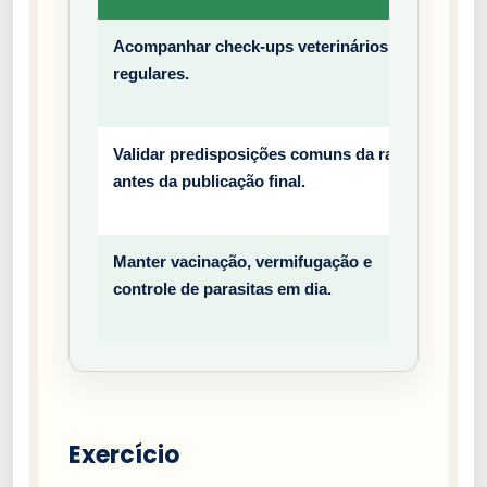
Acompanhar check-ups veterinários
Prev
regulares.
entiv
o
Validar predisposições comuns da raça
Prev
antes da publicação final.
entiv
o
Manter vacinação, vermifugação e
Prev
controle de parasitas em dia.
entiv
o
Exercício