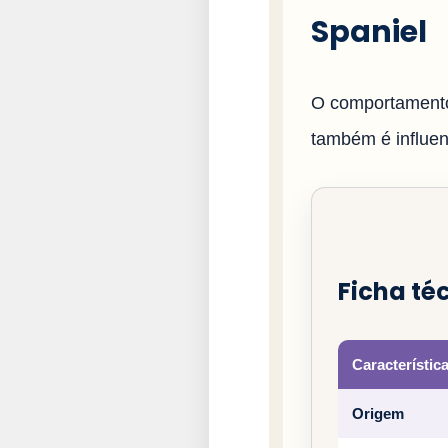
Spaniel
O comportamento
também é influenc
Ficha té
Característic
Origem