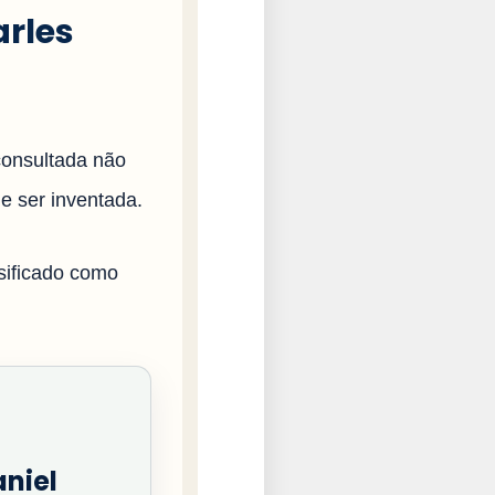
arles
consultada não
e ser inventada.
ssificado como
aniel