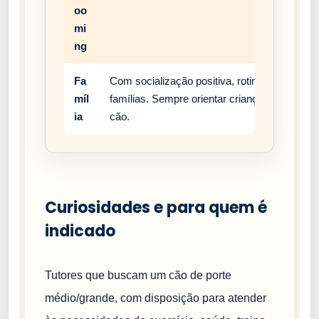
oo
mi
ng
Fa
Com socialização positiva, rotina estável e
míl
famílias. Sempre orientar crianças a respei
ia
cão.
Curiosidades e para quem é
indicado
Tutores que buscam um cão de porte
médio/grande, com disposição para atender