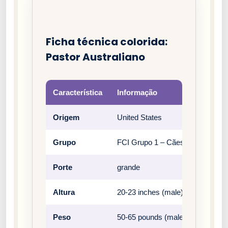
Ficha técnica colorida:
Pastor Australiano
Característica
Informação
Origem
United States
Grupo
FCI Grupo 1 – Cães pastores e bo
Porte
grande
Altura
20-23 inches (male), 18-21 inche
Peso
50-65 pounds (male), 40-55 poun