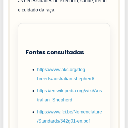
às necessidades de exercício, saúde, treino
e cuidado da raça.
Fontes consultadas
https://www.akc.org/dog-
breeds/australian-shepherd/
https://en.wikipedia.org/wiki/Aus
tralian_Shepherd
https://www.fci.be/Nomenclature
/Standards/342g01-en.pdf