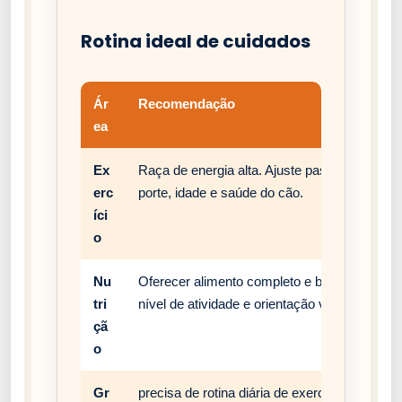
Rotina ideal de cuidados
Ár
Recomendação
ea
Ex
Raça de energia alta. Ajuste passeios, brinc
erc
porte, idade e saúde do cão.
íci
o
Nu
Oferecer alimento completo e balanceado, c
tri
nível de atividade e orientação veterinária.
çã
o
Gr
precisa de rotina diária de exercício, enriqu