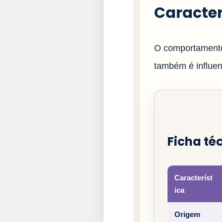
Caracter
O comportamento
também é influenc
Ficha té
Característ
ica
Origem