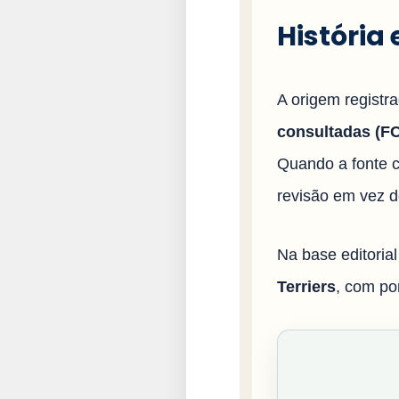
História 
A origem registr
consultadas (FCI
Quando a fonte c
revisão em vez d
Na base editoria
Terriers
, com po