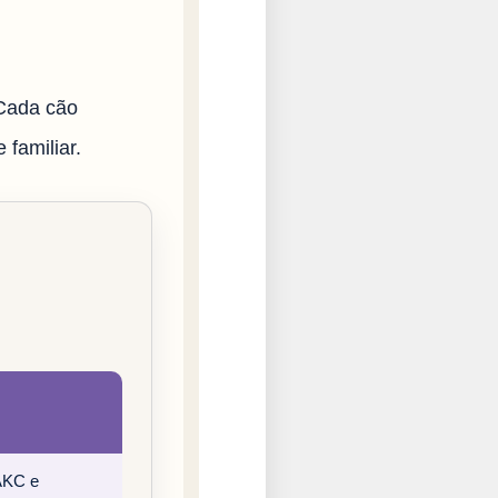
 Cada cão
 familiar.
 AKC e