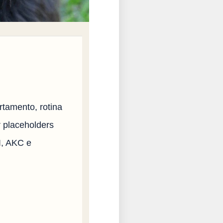
rtamento, rotina
r placeholders
I, AKC e