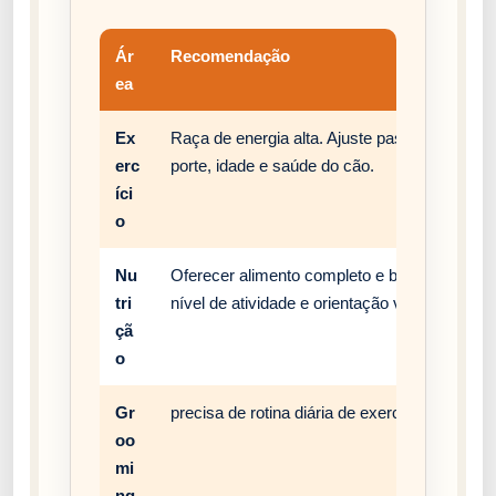
Ár
Recomendação
ea
Ex
Raça de energia alta. Ajuste passeios, brinc
erc
porte, idade e saúde do cão.
íci
o
Nu
Oferecer alimento completo e balanceado, c
tri
nível de atividade e orientação veterinária.
çã
o
Gr
precisa de rotina diária de exercício, enriqu
oo
mi
ng