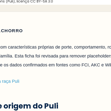
 (Puli), licença CC BY-SA 3.0
ACHORRO
com características próprias de porte, comportamento, r
amília. Esta ficha foi revisada para remover placeholders
te os dados confirmados em fontes como FCI, AKC e Wik
a raça Puli
e origem do Puli