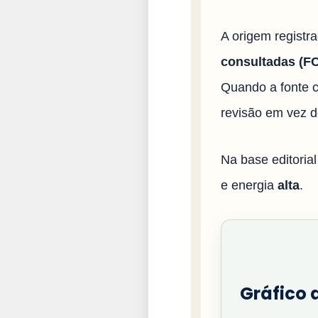
A origem registr
consultadas (FCI
Quando a fonte c
revisão em vez d
Na base editorial
e energia
alta
.
Gráfico d