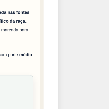
ada nas fontes
fico da raça.
.
i marcada para
 com porte
médio