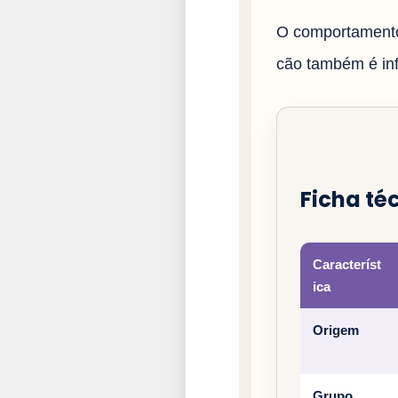
O comportamento
cão também é infl
Ficha téc
Característ
ica
Origem
Grupo