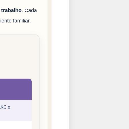
a trabalho
. Cada
ente familiar.
 AKC e