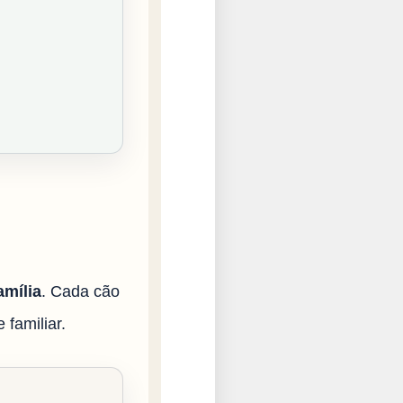
amília
. Cada cão
 familiar.