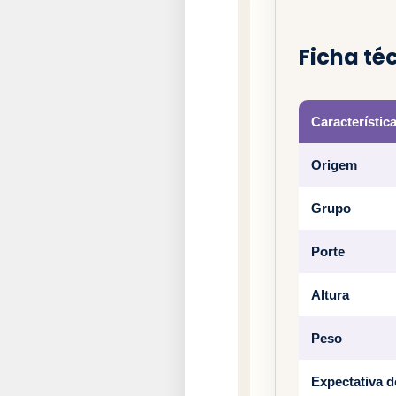
Ficha té
Característic
Origem
Grupo
Porte
Altura
Peso
Expectativa d