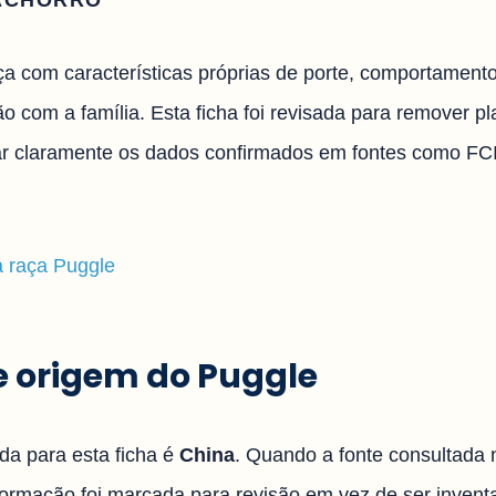
ACHORRO
a com características próprias de porte, comportamento,
o com a família. Esta ficha foi revisada para remover p
icar claramente os dados confirmados em fontes como FC
a raça Puggle
 e origem do Puggle
ada para esta ficha é
China
. Quando a fonte consultada 
nformação foi marcada para revisão em vez de ser invent