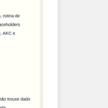
 rotina de
laceholders
I, AKC e
não trouxe dado
ada.