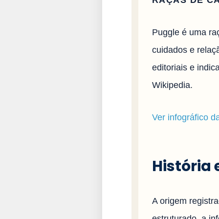
RAÇAS DE C
Puggle é uma raç
cuidados e relaçã
editoriais e ind
Wikipedia.
Ver infográfico d
História
A origem registr
estruturado, a i