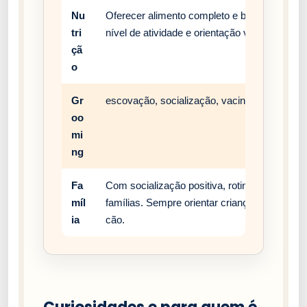
Nu
Oferecer alimento completo e balanceado, c
tri
nível de atividade e orientação veterinária.
çã
o
Gr
escovação, socialização, vacinação e rotina 
oo
mi
ng
Fa
Com socialização positiva, rotina estável e
míl
famílias. Sempre orientar crianças a respei
ia
cão.