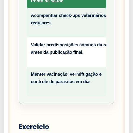
Ponto de saúde
Tipo
Acompanhar check-ups veterinários
Prev
regulares.
entiv
o
Validar predisposições comuns da raça
Prev
antes da publicação final.
entiv
o
Manter vacinação, vermifugação e
Prev
controle de parasitas em dia.
entiv
o
Exercício