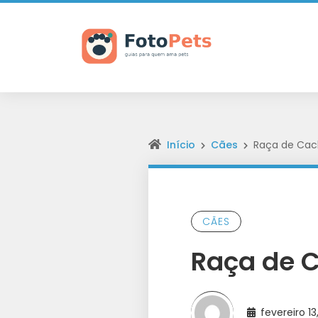
Início
Cães
Raça de Cach
CÃES
Raça de C
fevereiro 1