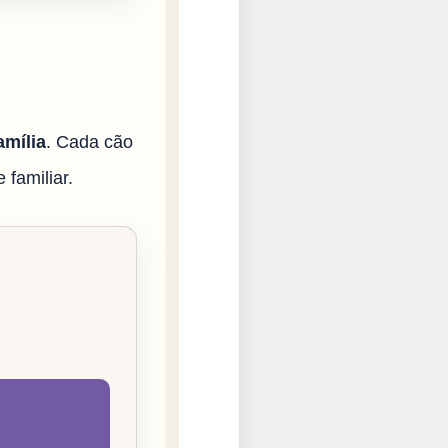
amília
. Cada cão
 familiar.