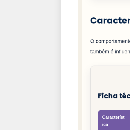
Caracter
O comportamento
também é influenc
Ficha téc
Característ
ica