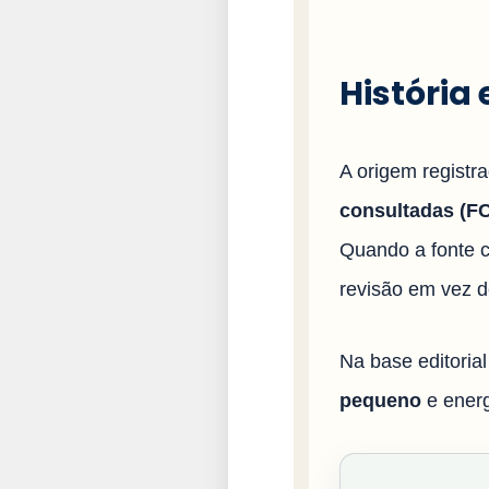
História
A origem registr
consultadas (FCI
Quando a fonte c
revisão em vez d
Na base editorial
pequeno
e ener