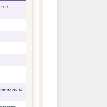
 AKC e
rmar no padrão
rmar cores