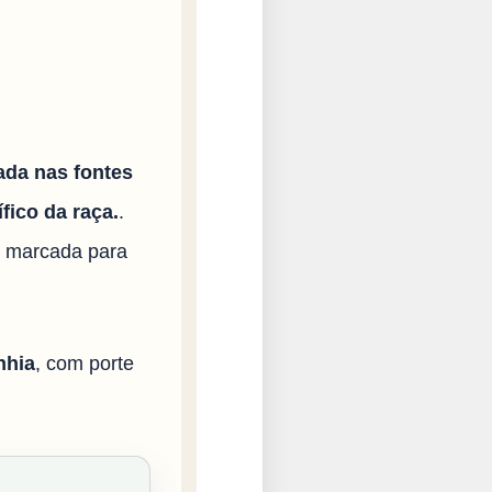
ada nas fontes
fico da raça.
.
i marcada para
nhia
, com porte