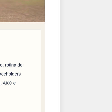
o, rotina de
laceholders
I, AKC e