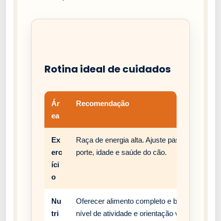
Rotina ideal de cuidados
Ár
Recomendação
ea
Ex
Raça de energia alta. Ajuste passeios, brinc
erc
porte, idade e saúde do cão.
íci
o
Nu
Oferecer alimento completo e balanceado, c
tri
nível de atividade e orientação veterinária.