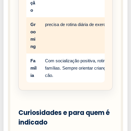
çã
o
Gr
precisa de rotina diária de exercício, enriqu
oo
mi
ng
Fa
Com socialização positiva, rotina estável e
míl
famílias. Sempre orientar crianças a respei
ia
cão.
Curiosidades e para quem é
indicado