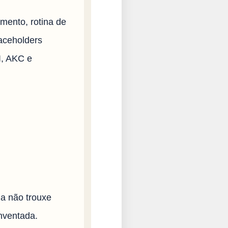
mento, rotina de
laceholders
I, AKC e
da não trouxe
nventada.