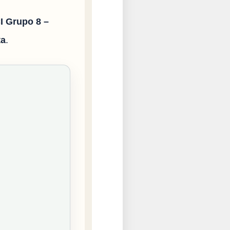
I Grupo 8 –
ta
.