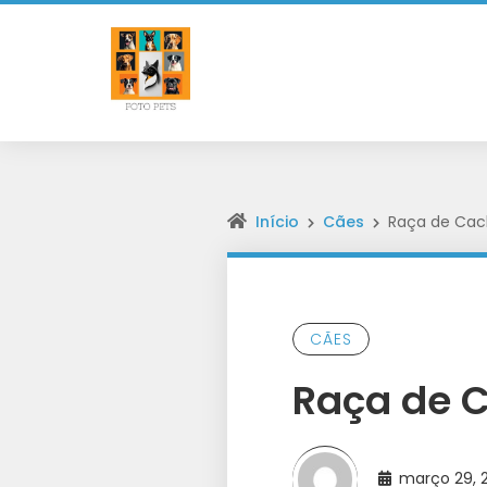
Início
Cães
Raça de Cach
CÃES
Raça de C
março 29, 