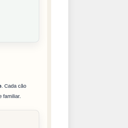
o
. Cada cão
 familiar.