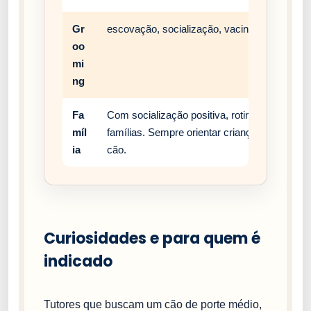
Gr
escovação, socialização, vacinação e rotina 
oo
mi
ng
Fa
Com socialização positiva, rotina estável e
míl
famílias. Sempre orientar crianças a respei
ia
cão.
Curiosidades e para quem é
indicado
Tutores que buscam um cão de porte médio,