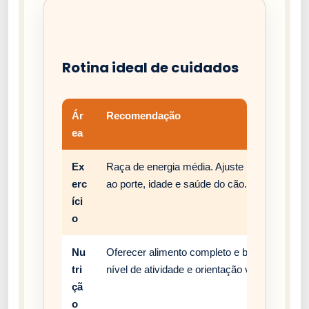
Rotina ideal de cuidados
Ár
Recomendação
ea
Ex
Raça de energia média. Ajuste passeios, bri
erc
ao porte, idade e saúde do cão.
íci
o
Nu
Oferecer alimento completo e balanceado, c
tri
nível de atividade e orientação veterinária.
çã
o