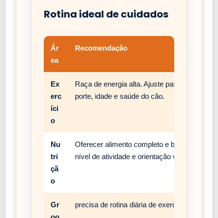
Rotina ideal de cuidados
Ár
Recomendação
ea
Ex
Raça de energia alta. Ajuste passeios, brinc
erc
porte, idade e saúde do cão.
íci
o
Nu
Oferecer alimento completo e balanceado, c
tri
nível de atividade e orientação veterinária.
çã
o
Gr
precisa de rotina diária de exercício, enriqu
oo