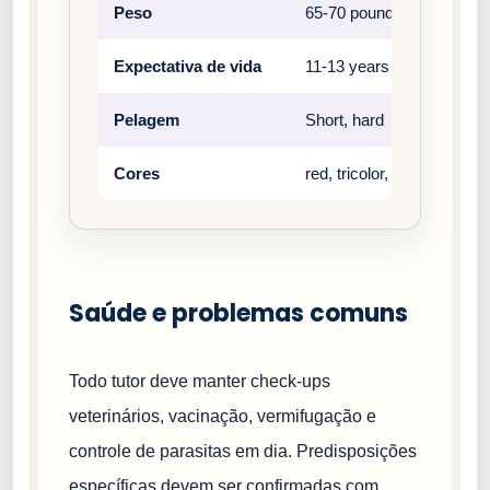
Peso
65-70 pounds (male), 60-
Expectativa de vida
11-13 years
Pelagem
Short, hard
Cores
red, tricolor, black and tan
Saúde e problemas comuns
Todo tutor deve manter check-ups
veterinários, vacinação, vermifugação e
controle de parasitas em dia. Predisposições
específicas devem ser confirmadas com