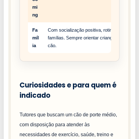
mi
ng
Fa
Com socialização positiva, rotina estável e
míl
famílias. Sempre orientar crianças a respei
ia
cão.
Curiosidades e para quem é
indicado
Tutores que buscam um cão de porte médio,
com disposição para atender às
necessidades de exercício, saúde, treino e