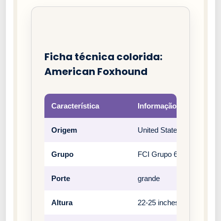
Ficha técnica colorida:
American Foxhound
Característica
Informação
Origem
United States
Grupo
FCI Grupo 6 – Sabujos, f
Porte
grande
Altura
22-25 inches (male), 21-2