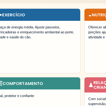
➤
◒
EXERCÍCIO
NUTRI
aça de energia média. Ajuste passeios,
Oferecer a
rincadeiras e enriquecimento ambiental ao porte,
porções aju
dade e saúde do cão.
atividade e 
☰
RELA
COMPORTAMENTO
♟
CRIA
eal, protetor e confiante
Com sociali
supervisão