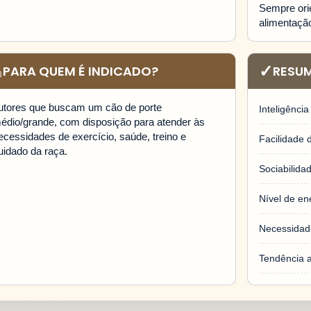
Sempre orie
alimentaçã
⌂
✓
PARA QUEM É INDICADO?
RESU
utores que buscam um cão de porte
Inteligência
édio/grande, com disposição para atender às
ecessidades de exercício, saúde, treino e
Facilidade d
uidado da raça.
Sociabilida
Nível de en
Necessidad
Tendência a 