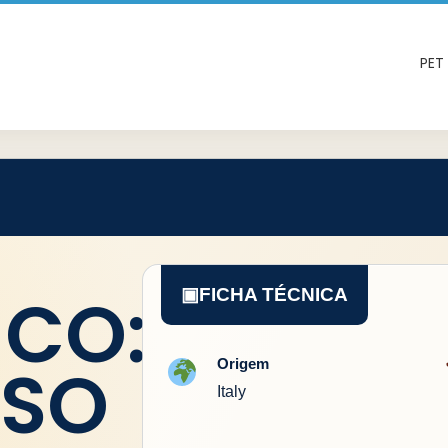
PET
ICO:
▣
FICHA TÉCNICA
RSO
Origem
Italy