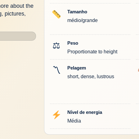
more about the
Tamanho
, pictures,
médio/grande
Peso
⚖
Proportionate to height
Pelagem
〽
short, dense, lustrous
Nível de energia
Média