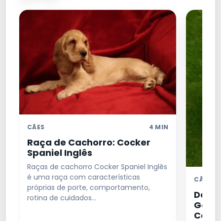
CÃES
4 MIN
Raça de Cachorro: Cocker
Spaniel Inglês
Raças de cachorro Cocker Spaniel Inglês
é uma raça com características
CÃES
próprias de porte, comportamento,
Dogue
rotina de cuidados…
Genti
Cora