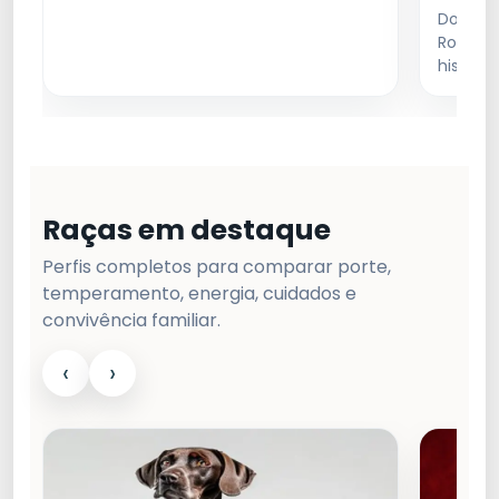
Dogue A
Roubar
históri
Raças em destaque
Perfis completos para comparar porte,
temperamento, energia, cuidados e
convivência familiar.
‹
›