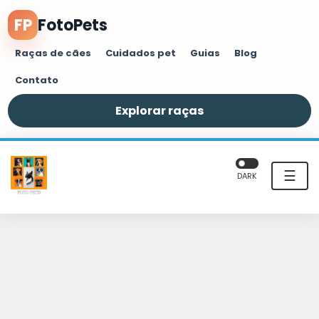
FP
FotoPets
Raças de cães
Cuidados pet
Guias
Blog
Contato
Explorar raças
☰
DARK