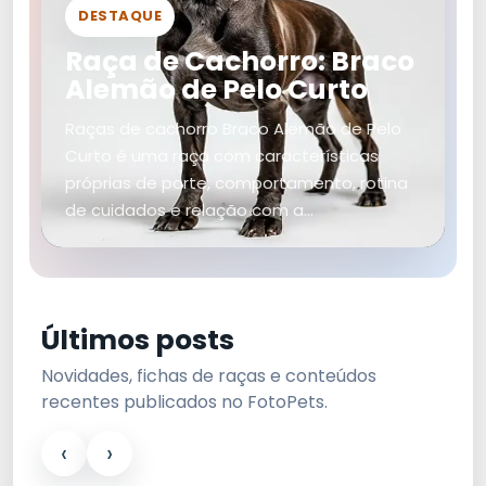
DESTAQUE
Raça de Cachorro: Braco
Alemão de Pelo Curto
Raças de cachorro Braco Alemão de Pelo
Curto é uma raça com características
próprias de porte, comportamento, rotina
de cuidados e relação com a…
Últimos posts
Novidades, fichas de raças e conteúdos
recentes publicados no FotoPets.
‹
›