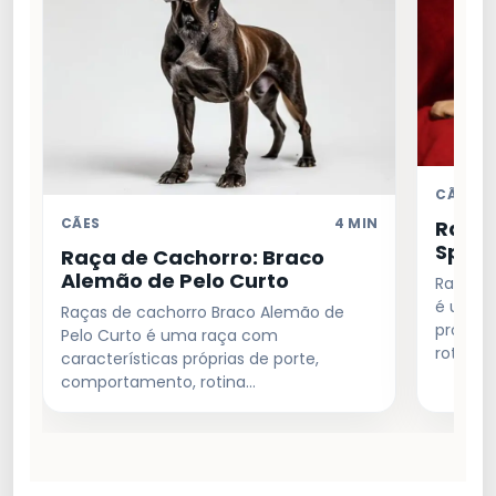
CÃES
CÃES
4 MIN
Raça 
Spani
Raça de Cachorro: Braco
Alemão de Pelo Curto
Raças d
é uma r
Raças de cachorro Braco Alemão de
própria
Pelo Curto é uma raça com
rotina 
características próprias de porte,
comportamento, rotina…