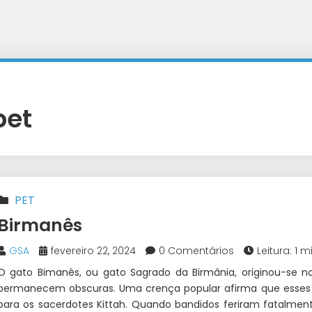
pet
PET
Birmanês
GSA
fevereiro 22, 2024
0 Comentários
Leitura: 1 m
O gato Bimanês, ou gato Sagrado da Birmânia, originou-se no
permanecem obscuras. Uma crença popular afirma que esses 
para os sacerdotes Kittah. Quando bandidos feriram fatalm